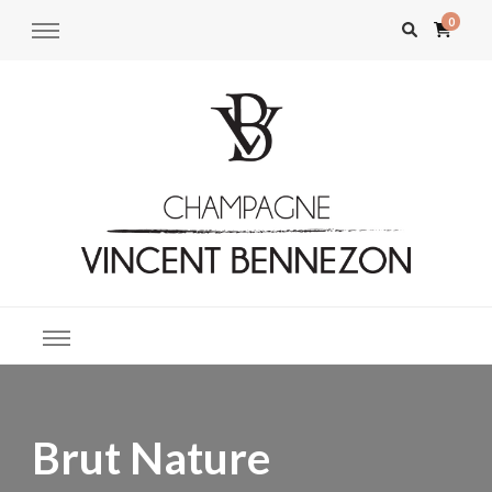
0
Champagne Vincent Bennezon –
Boutique en ligne
Boutique en ligne
Brut Nature