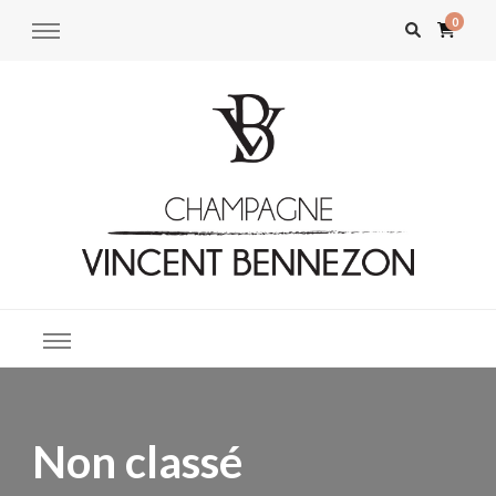
0
Champagne Vincent Bennezon –
Boutique en ligne
Boutique en ligne
Non classé